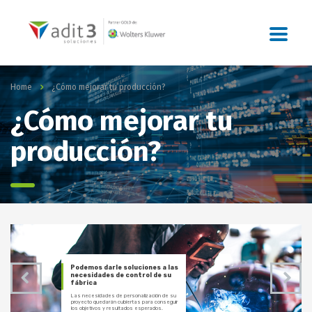
Home
¿Cómo mejorar tu producción?
¿Cómo mejorar tu
producción?
Podemos darle soluciones a las
necesidades de control de su
fábrica
Las necesidades de personalización de su
proyecto quedarán cubiertas para conseguir
los objetivos y resultados esperados.