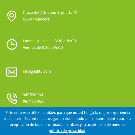
Plaza del Altozano 4, planta 1º
02001 Albacete
Lunes a jueves de 8:30 a 18:00
Viernes de 8:30 a 14:00
info@adit3.com
967 520 041
967 190 064
Este sitio web utiliza cookies para que usted tenga la mejor experiencia
de usuario. Si continúa navegando está dando su consentimiento para la
aceptación de las mencionadas cookies y la aceptación de nuestra
Todos los Derechos Reservados ©2019
política de privacidad
.