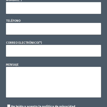
TELÉFONO
CORREO ELECTRÓNICO(*)
MENSAJE
He leido y acepto la
política de privacidad